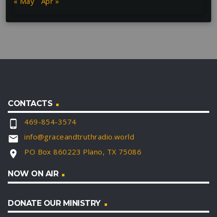
« May
Apr »
CONTACTS
469-854-3574
phone_android
info@graceandtruthradio.world
email
PO Box 860223 Plano, TX 75086
location_on
NOW ON AIR
DONATE OUR MINISTRY