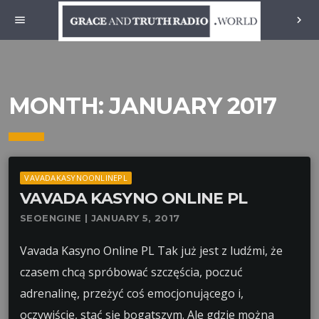
menu
chevron_right
MONTH:
JANUARY 2017
VAVADAKASYNOONLINEPL
VAVADA KASYNO ONLINE PL
SEOENGINE | JANUARY 5, 2017
Vavada Kasyno Online PL Tak już jest z ludźmi, że
czasem chcą spróbować szczęścia, poczuć
adrenalinę, przeżyć coś emocjonującego i,
oczywiście, stać się bogatszym. Ale gdzie można